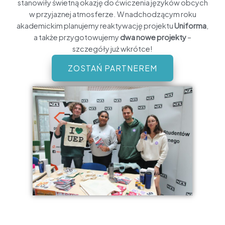
stanowiły świetną okazję do ćwiczenia języków obcych
w przyjaznej atmosferze. W nadchodzącym roku
akademickim planujemy reaktywację projektu
Uniforma
,
a także przygotowujemy
dwa nowe projekty
–
szczegóły już wkrótce!
ZOSTAŃ PARTNEREM